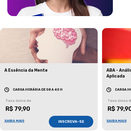
A Essência da Mente
ABA - Anál
Aplicada
CARGA HORÁRIA DE 08 A 40 H
CARGA HO
Taxa única de
Taxa única 
R$ 79,90
R$ 79,9
SAIBA MAIS
SAIBA MAIS
INSCREVA-SE