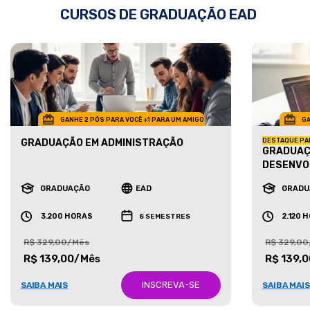
CURSOS DE GRADUAÇÃO EAD
GANHE 2 PÓS PARA VOCÊ +1 PARA UM AMIGO
GA
GRADUAÇÃO EM ADMINISTRAÇÃO
DESTAQUE PA
GRADUAÇ
DESENVO
GRADUAÇÃO
EAD
GRADU
3.200 HORAS
2.120 
8 SEMESTRES
R$ 329,00/Mês
R$ 329,0
R$ 139,00/Mês
R$ 139,
INSCREVA-SE
SAIBA MAIS
SAIBA MAIS