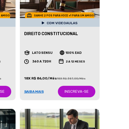
M AMIGO
GANHE 2 POS PARA VOCE +1 PARA UM AMIGO
COM VIDEOAULAS
DIREITO CONSTITUCIONAL
LATO SENSU
100% EAD
360 A 720H
S
2 A 12 MESES
18X R$ 86,00/Mês
s
18X R$ 387,00/Mês
-SE
INSCREVA-SE
SAIBA MAIS