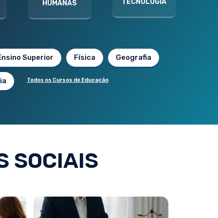
TECNOLOGIA
HUMANAS
Ensino Superior
Física
Geografia
ia
Todos os Cursos de Educação
 SOCIAIS