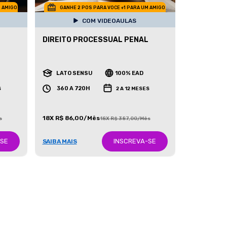
M AMIGO
GANHE 2 POS PARA VOCE +1 PARA UM AMIGO
COM VIDEOAULAS
DIREITO PROCESSUAL PENAL
LATO SENSU
100% EAD
360 A 720H
S
2 A 12 MESES
18X R$ 86,00/Mês
s
18X R$ 387,00/Mês
-SE
INSCREVA-SE
SAIBA MAIS