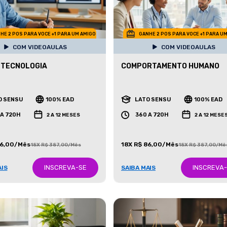
HE 2 POS PARA VOCE +1 PARA UM AMIGO
GANHE 2 POS PARA VOCE +1 PARA U
COM VIDEOAULAS
COM VIDEOAULAS
 TECNOLOGIA
COMPORTAMENTO HUMANO
O SENSU
100% EAD
LATO SENSU
100% EAD
 A 720H
360 A 720H
2 A 12 MESES
2 A 12 MESE
86,00/Mês
18X R$ 86,00/Mês
18X R$ 387,00/Mês
18X R$ 387,00/Mê
INSCREVA-SE
INSCREVA
AIS
SAIBA MAIS