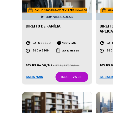
GANHE 2 POS PARA VOCE +1 PARA UM AMIGO
GAN
COM VIDEOAULAS
DIREITO DE FAMÍLIA
DIREIT
APLIC
LATO SENSU
100% EAD
LAT
360 A 720H
360
2 A 12 MESES
18X R$ 86,00/Mês
18X R$ 
18X R$ 387,00/Mês
INSCREVA-SE
SAIBA MAIS
SAIBA M