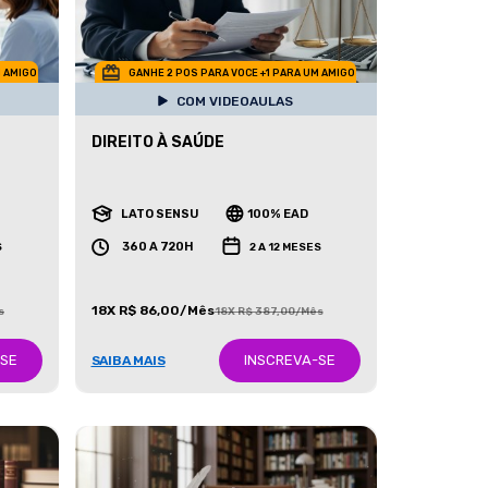
M AMIGO
GANHE 2 POS PARA VOCE +1 PARA UM AMIGO
COM VIDEOAULAS
DIREITO À SAÚDE
LATO SENSU
100% EAD
360 A 720H
S
2 A 12 MESES
18X R$ 86,00/Mês
s
18X R$ 387,00/Mês
-SE
INSCREVA-SE
SAIBA MAIS