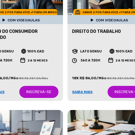
HE 2 POS PARA VOCE +1 PARA UM AMIGO
GANHE 2 POS PARA VOCE +1 PARA U
COM VIDEOAULAS
COM VIDEOAULAS
O DO CONSUMIDOR
DIREITO DO TRABALHO
ADO
O SENSU
100% EAD
LATO SENSU
100% EAD
 A 720H
360 A 720H
2 A 12 MESES
2 A 12 MESE
86,00/Mês
18X R$ 86,00/Mês
18X R$ 387,00/Mês
18X R$ 387,00/Mê
INSCREVA-SE
INSCREVA
AIS
SAIBA MAIS