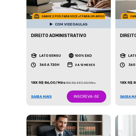
GANHE 2 POS PARA VOCE +1 PARA UM AMIGO
GAN
COM VIDEOAULAS
DIREITO ADMINISTRATIVO
DIREIT
LATO SENSU
100% EAD
LAT
360 A 720H
360
2 A 12 MESES
18X R$ 86,00/Mês
18X R$ 
18X R$ 387,00/Mês
INSCREVA-SE
SAIBA MAIS
SAIBA M