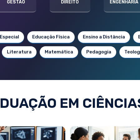
GESTÃO
DIREITO
ENGENHARIA
Especial
Educação Física
Ensino a Distância
Literatura
Matemática
Pedagogia
Teolog
DUAÇÃO EM CIÊNCIAS