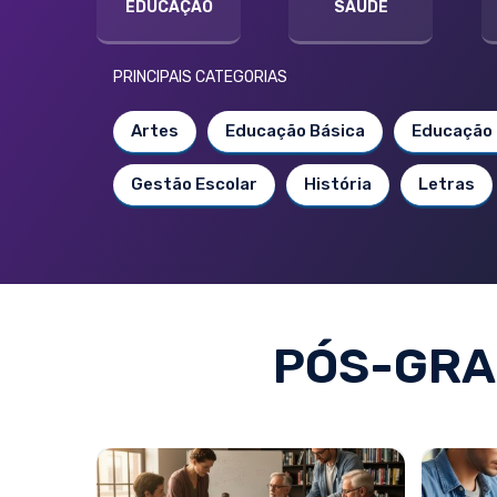
EDUCAÇÃO
SAÚDE
PRINCIPAIS CATEGORIAS
Artes
Educação Básica
Educação 
Gestão Escolar
História
Letras
PÓS-GRA