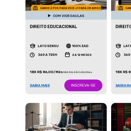
GANHE 2 POS PARA VOCE +1 PARA UM AMIGO
GAN
COM VIDEOAULAS
DIREITO EDUCACIONAL
DIREIT
LATO SENSU
100% EAD
LAT
360 A 720H
360
2 A 12 MESES
18X R$ 86,00/Mês
18X R$ 
18X R$ 387,00/Mês
INSCREVA-SE
SAIBA MAIS
SAIBA M