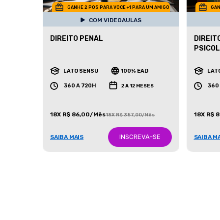
GANHE 2 POS PARA VOCE +1 PARA UM AMIGO
GAN
COM VIDEOAULAS
DIREITO PENAL
DIREIT
PSICOL
LATO SENSU
100% EAD
LAT
360 A 720H
360
2 A 12 MESES
18X R$ 86,00/Mês
18X R$ 
18X R$ 387,00/Mês
INSCREVA-SE
SAIBA MAIS
SAIBA M