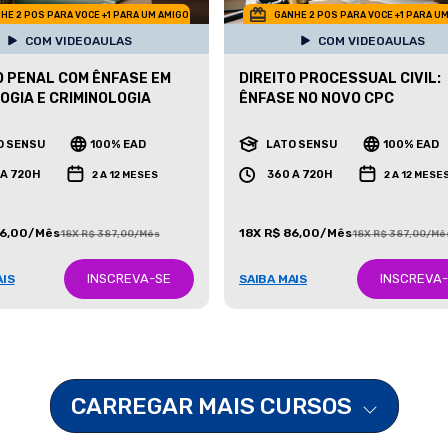
HE 2 POS PARA VOCE +1 PARA UM AMIGO
GANHE 2 POS PARA VOCE +1 PARA U
COM VIDEOAULAS
COM VIDEOAULAS
O PENAL COM ÊNFASE EM
DIREITO PROCESSUAL CIVIL:
OGIA E CRIMINOLOGIA
ÊNFASE NO NOVO CPC
O SENSU
100% EAD
LATO SENSU
100% EAD
 A 720H
360 A 720H
2 A 12 MESES
2 A 12 MESE
86,00/Mês
18X R$ 86,00/Mês
18X R$ 387,00/Mês
18X R$ 387,00/Mê
INSCREVA-SE
INSCREVA
AIS
SAIBA MAIS
CARREGAR MAIS CURSOS