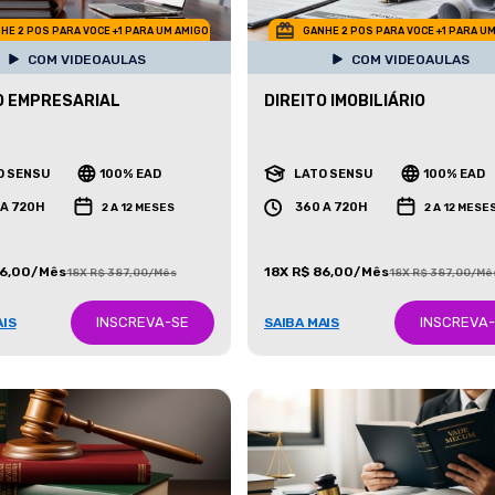
HE 2 POS PARA VOCE +1 PARA UM AMIGO
GANHE 2 POS PARA VOCE +1 PARA U
COM VIDEOAULAS
COM VIDEOAULAS
O EMPRESARIAL
DIREITO IMOBILIÁRIO
O SENSU
100% EAD
LATO SENSU
100% EAD
 A 720H
360 A 720H
2 A 12 MESES
2 A 12 MESE
86,00/Mês
18X R$ 86,00/Mês
18X R$ 387,00/Mês
18X R$ 387,00/Mê
INSCREVA-SE
INSCREVA
AIS
SAIBA MAIS