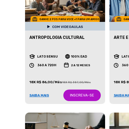
GANHE 2 POS PARA VOCE +1 PARA UM AMIGO
GAN
COM VIDEOAULAS
ANTROPOLOGIA CULTURAL
ARTE E
LATO SENSU
100% EAD
LAT
360 A 720H
360
2 A 12 MESES
18X R$ 86,00/Mês
18X R$ 
18X R$ 387,00/Mês
INSCREVA-SE
SAIBA MAIS
SAIBA M