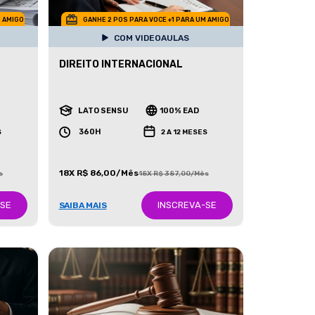
M AMIGO
GANHE 2 POS PARA VOCE +1 PARA UM AMIGO
COM VIDEOAULAS
DIREITO INTERNACIONAL
LATO SENSU
100% EAD
360H
S
2 A 12 MESES
18X R$ 86,00/Mês
s
18X R$ 387,00/Mês
-SE
INSCREVA-SE
SAIBA MAIS