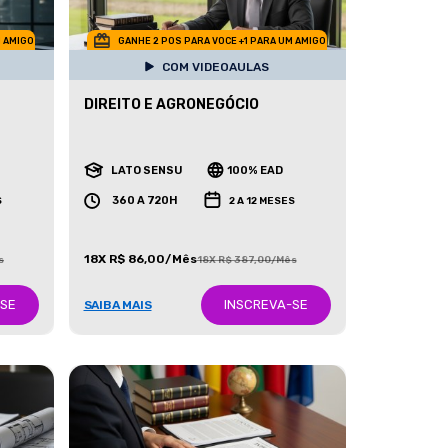
M AMIGO
GANHE 2 POS PARA VOCE +1 PARA UM AMIGO
COM VIDEOAULAS
DIREITO E AGRONEGÓCIO
LATO SENSU
100% EAD
360 A 720H
S
2 A 12 MESES
18X R$ 86,00/Mês
s
18X R$ 387,00/Mês
-SE
INSCREVA-SE
SAIBA MAIS