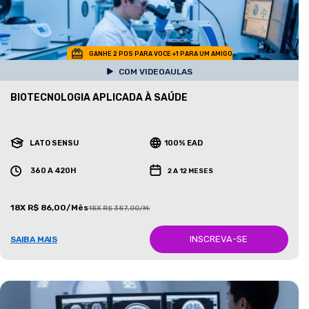
GANHE 2 POS PARA VOCE +1 PARA UM AMIGO
COM VIDEOAULAS
BIOTECNOLOGIA APLICADA À SAÚDE
LATO SENSU
100% EAD
360 A 420H
2 A 12 MESES
18X R$ 86,00/Mês
18X R$ 387,00/Mês
INSCREVA-SE
SAIBA MAIS