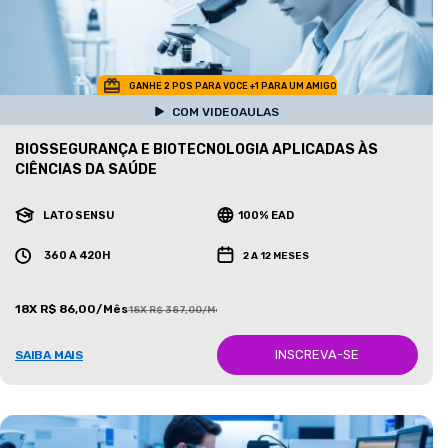
GANHE 2 POS PARA VOCE +1 PARA UM AMIGO
COM VIDEOAULAS
BIOSSEGURANÇA E BIOTECNOLOGIA APLICADAS ÀS
CIÊNCIAS DA SAÚDE
LATO SENSU
100% EAD
360 A 420H
2 A 12 MESES
18X R$ 86,00/Mês
18X R$ 387,00/Mês
INSCREVA-SE
SAIBA MAIS