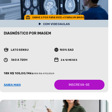
GANHE 2 POS PARA VOCE +1 PARA UM AMIGO
COM VIDEOAULAS
DIAGNÓSTICO POR IMAGEM
LATO SENSU
100% EAD
360 A 720H
2 A 12 MESES
18X R$ 105,00/Mês
18X R$ 472,50/Mês
INSCREVA-SE
SAIBA MAIS