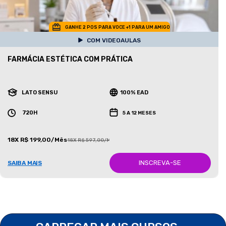
GANHE 2 POS PARA VOCE +1 PARA UM AMIGO
COM VIDEOAULAS
FARMÁCIA ESTÉTICA COM PRÁTICA
LATO SENSU
100% EAD
720H
5 A 12 MESES
18X R$ 199,00/Mês
18X R$ 597,00/Mês
INSCREVA-SE
SAIBA MAIS