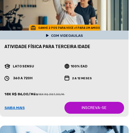
GANHE 2 POS PARA VOCE +1 PARA UM AMIGO
COM VIDEOAULAS
ATIVIDADE FÍSICA PARA TERCEIRA IDADE
LATO SENSU
100% EAD
360 A 720H
2 A 12 MESES
18X R$ 86,00/Mês
18X R$ 387,00/Mês
INSCREVA-SE
SAIBA MAIS