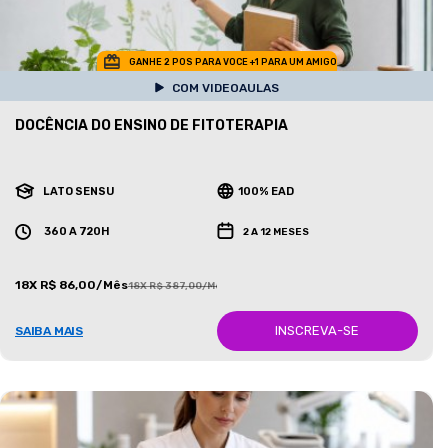
GANHE 2 POS PARA VOCE +1 PARA UM AMIGO
COM VIDEOAULAS
DOCÊNCIA DO ENSINO DE FITOTERAPIA
LATO SENSU
100% EAD
360 A 720H
2 A 12 MESES
18X R$ 86,00/Mês
18X R$ 387,00/Mês
INSCREVA-SE
SAIBA MAIS