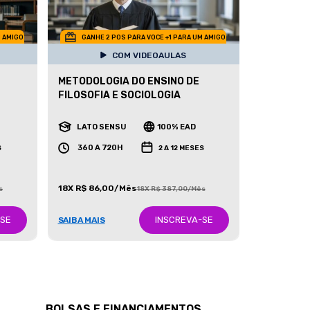
M AMIGO
GANHE 2 POS PARA VOCE +1 PARA UM AMIGO
COM VIDEOAULAS
METODOLOGIA DO ENSINO DE
FILOSOFIA E SOCIOLOGIA
LATO SENSU
100% EAD
360 A 720H
S
2 A 12 MESES
18X R$ 86,00/Mês
s
18X R$ 387,00/Mês
-SE
INSCREVA-SE
SAIBA MAIS
BOLSAS E FINANCIAMENTOS