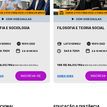
HE 2 POS PARA VOCE +1 PARA UM AMIGO
GANHE 2 POS PARA VOCE +1 PARA U
COM VIDEOAULAS
COM VIDEOAULAS
FIA E SOCIOLOGIA
FILOSOFIA E TEORIA SOCIAL
O SENSU
100% EAD
LATO SENSU
100% EAD
 A 720H
360 A 720H
2 A 12 MESES
2 A 12 MESE
86,00/Mês
18X R$ 86,00/Mês
18X R$ 387,00/Mês
18X R$ 387,00/Mê
INSCREVA-SE
INSCREVA
AIS
SAIBA MAIS
UCIONAL
EDUCAÇÃO A DISTÂNCIA