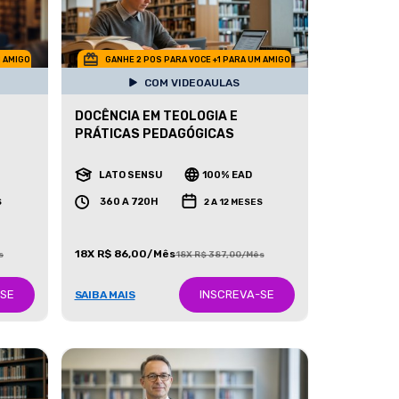
M AMIGO
GANHE 2 POS PARA VOCE +1 PARA UM AMIGO
COM VIDEOAULAS
DOCÊNCIA EM TEOLOGIA E
PRÁTICAS PEDAGÓGICAS
LATO SENSU
100% EAD
360 A 720H
S
2 A 12 MESES
18X R$ 86,00/Mês
s
18X R$ 387,00/Mês
-SE
INSCREVA-SE
SAIBA MAIS