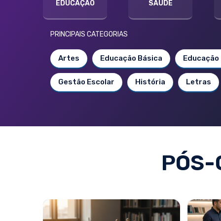
EDUCAÇÃO
SAÚDE
PRINCIPAIS CATEGORIAS
Artes
Educação Básica
Educação 
Gestão Escolar
História
Letras
PÓS-