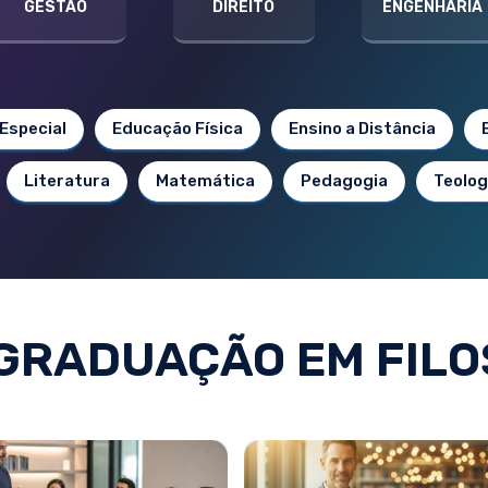
GESTÃO
DIREITO
ENGENHARIA
Especial
Educação Física
Ensino a Distância
Literatura
Matemática
Pedagogia
Teolog
GRADUAÇÃO EM FILO