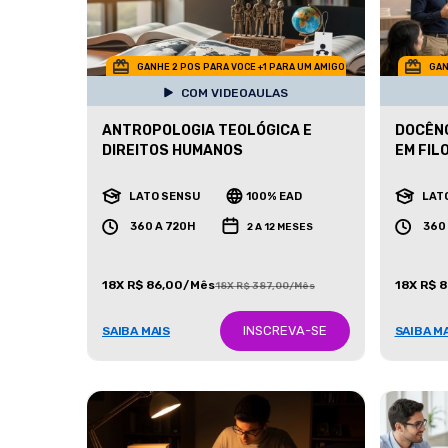
GANHE 2 POS PARA VOCE +1 PARA UM AMIGO
GAN
COM VIDEOAULAS
ANTROPOLOGIA TEOLÓGICA E
DOCÊNC
DIREITOS HUMANOS
EM FIL
LATO SENSU
100% EAD
LAT
360 A 720H
360
2 A 12 MESES
18X R$ 86,00/Mês
18X R$ 
18X R$ 387,00/Mês
INSCREVA-SE
SAIBA MAIS
SAIBA M