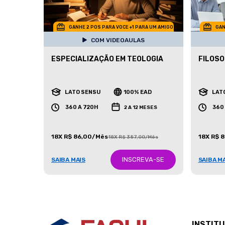
GANHE 2 POS PARA VOCE +1 PARA UM AMIGO
GAN
COM VIDEOAULAS
ESPECIALIZAÇÃO EM TEOLOGIA
FILOSO
LATO SENSU
100% EAD
LAT
360 A 720H
360
2 A 12 MESES
18X R$ 86,00/Mês
18X R$ 
18X R$ 387,00/Mês
INSCREVA-SE
SAIBA MAIS
SAIBA M
INSTIT