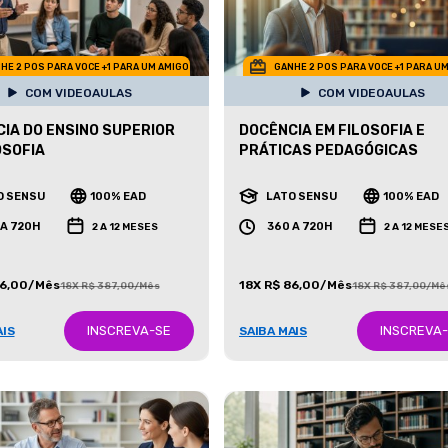
HE 2 POS PARA VOCE +1 PARA UM AMIGO
GANHE 2 POS PARA VOCE +1 PARA U
COM VIDEOAULAS
COM VIDEOAULAS
IA DO ENSINO SUPERIOR
DOCÊNCIA EM FILOSOFIA E
OSOFIA
PRÁTICAS PEDAGÓGICAS
O SENSU
100% EAD
LATO SENSU
100% EAD
 A 720H
360 A 720H
2 A 12 MESES
2 A 12 MESE
86,00/Mês
18X R$ 86,00/Mês
18X R$ 387,00/Mês
18X R$ 387,00/Mê
INSCREVA-SE
INSCREVA
AIS
SAIBA MAIS