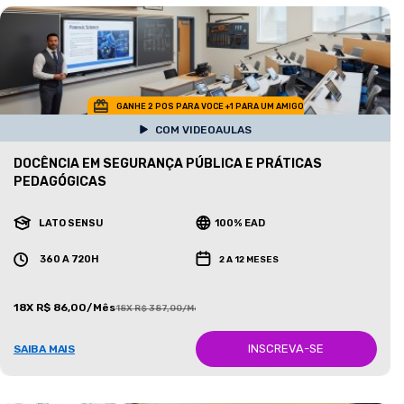
GANHE 2 POS PARA VOCE +1 PARA UM AMIGO
COM VIDEOAULAS
DOCÊNCIA EM SEGURANÇA PÚBLICA E PRÁTICAS
PEDAGÓGICAS
LATO SENSU
100% EAD
360 A 720H
2 A 12 MESES
18X R$ 86,00/Mês
18X R$ 387,00/Mês
INSCREVA-SE
SAIBA MAIS