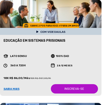
GANHE 2 POS PARA VOCE +1 PARA UM AMIGO
COM VIDEOAULAS
EDUCAÇÃO EM SISTEMAS PRISIONAIS
LATO SENSU
100% EAD
360 A 720H
2 A 12 MESES
18X R$ 86,00/Mês
18X R$ 387,00/Mês
INSCREVA-SE
SAIBA MAIS