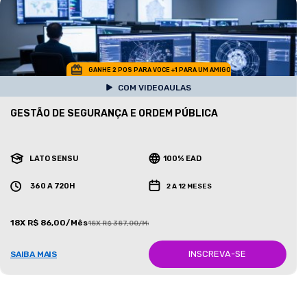
GANHE 2 POS PARA VOCE +1 PARA UM AMIGO
COM VIDEOAULAS
GESTÃO DE SEGURANÇA E ORDEM PÚBLICA
LATO SENSU
100% EAD
360 A 720H
2 A 12 MESES
18X R$ 86,00/Mês
18X R$ 387,00/Mês
INSCREVA-SE
SAIBA MAIS