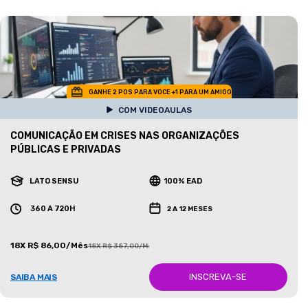
GANHE 2 POS PARA VOCE +1 PARA UM AMIGO
COM VIDEOAULAS
COMUNICAÇÃO EM CRISES NAS ORGANIZAÇÕES
PÚBLICAS E PRIVADAS
LATO SENSU
100% EAD
360 A 720H
2 A 12 MESES
18X R$ 86,00/Mês
18X R$ 387,00/Mês
INSCREVA-SE
SAIBA MAIS