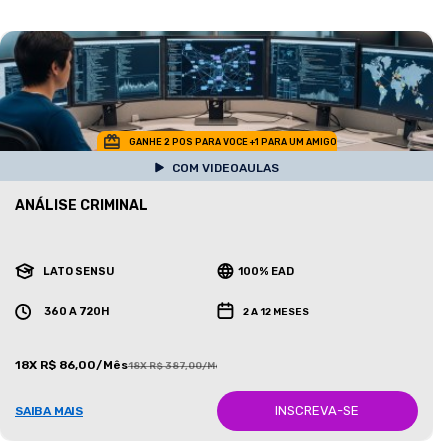
GANHE 2 POS PARA VOCE +1 PARA UM AMIGO
COM VIDEOAULAS
ANÁLISE CRIMINAL
LATO SENSU
100% EAD
360 A 720H
2 A 12 MESES
18X R$ 86,00/Mês
18X R$ 387,00/Mês
INSCREVA-SE
SAIBA MAIS