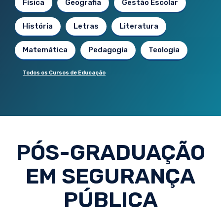
Física
Geografia
Gestão Escolar
História
Letras
Literatura
Matemática
Pedagogia
Teologia
Todos os Cursos de Educação
PÓS-GRADUAÇÃO
EM SEGURANÇA
PÚBLICA