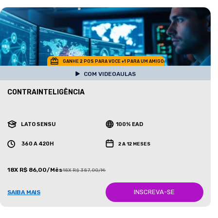
GANHE 2 POS PARA VOCE +1 PARA UM AMIGO
COM VIDEOAULAS
CONTRAINTELIGÊNCIA
LATO SENSU
100% EAD
360 A 420H
2 A 12 MESES
18X R$ 86,00/Mês
18X R$ 387,00/Mês
INSCREVA-SE
SAIBA MAIS